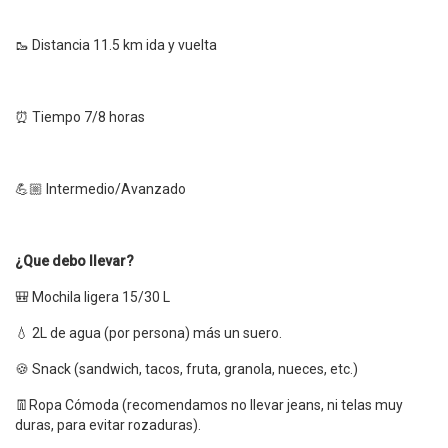
🥾 Distancia 11.5 km ida y vuelta
⏰ Tiempo 7/8 horas
💪🏼 Intermedio/Avanzado
¿Que debo llevar?
🎒 Mochila ligera 15/30 L
💧 2L de agua (por persona) más un suero.
🍪 Snack (sandwich, tacos, fruta, granola, nueces, etc.)
👖Ropa Cómoda (recomendamos no llevar jeans, ni telas muy
duras, para evitar rozaduras).