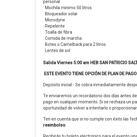
personal
· Mochila minimo 50 litros
· Bloqueador solar
· Microdyne
· Repelente
· Toalla de fibra
. Comida de marcha
· Botes o Camelback para 2 litros
· Lentes de sol
Salida Viernes 5:00 am HEB SAN PATRICIO SAL
ESTE EVENTO TIENE OPCIÓN DE
PLAN DE PAGO
Depósito inicial - Se cobra inmediatamente despu
Te enviaremos un recordatorio dos días antes de
pago en cualquier momento. Si se rechaza un pago
oportunidad de volver a intentarlo o proporcionar 
Ten en cuenta que si no cumple con éxito las fec
reembolso
.
Recibirás tu boleto electrónico para el evento u